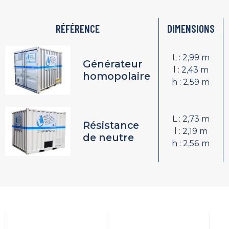
RÉFÉRENCE
DIMENSIONS
L : 2,99 m
Générateur
l : 2,43 m
homopolaire
h : 2,59 m
L : 2,73 m
Résistance
l : 2,19 m
de neutre
h : 2,56 m