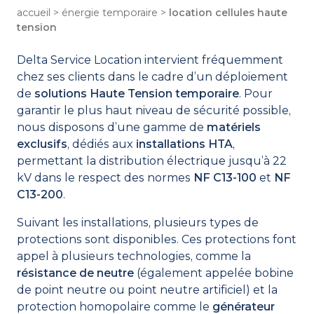
Strasbourg
accueil
>
énergie temporaire
>
location cellules haute
tension
Tours
Lille
Delta Service Location intervient fréquemment
Bordeaux
chez ses clients dans le cadre d’un déploiement
Notre Plaquette
de
solutions Haute Tension temporaire
. Pour
Qui Sommes-Nous ?
garantir le plus haut niveau de sécurité possible,
Des Métiers Pour Tous
nous disposons d’une gamme de
matériels
Notre École de Formation
exclusifs
, dédiés aux
installations HTA
,
Nous Rejoindre
permettant la distribution électrique jusqu’à 22
kV dans le respect des normes
NF C13-100
et
NF
C13-200
.
Suivant les installations, plusieurs types de
protections sont disponibles. Ces protections font
appel à plusieurs technologies, comme la
résistance de neutre
(également appelée bobine
de point neutre ou point neutre artificiel) et la
protection homopolaire comme le
générateur