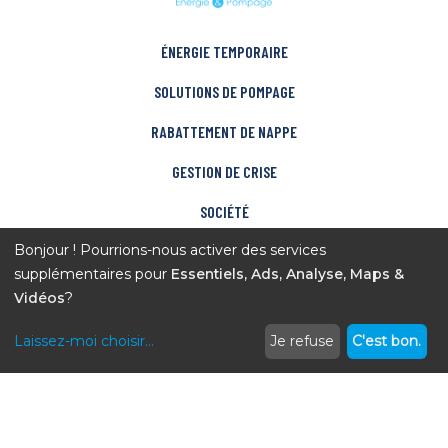
ÉNERGIE TEMPORAIRE
SOLUTIONS DE POMPAGE
RABATTEMENT DE NAPPE
GESTION DE CRISE
SOCIÉTÉ
Bonjour ! Pourrions-nous activer des services
CONTACT
supplémentaires pour
Essentiels, Ads, Analyse, Maps &
CONDITIONS GÉNÉRALES
Vidéos
?
Laissez-moi choisir
...
Je refuse
C'est bon.
© Copyright DSL – 2025. Tous droits réservés.
Politique de
confidentialité et mentions légales
nyutōn – Agence conseil digital
SUIVEZ NOS ACTUALITÉS