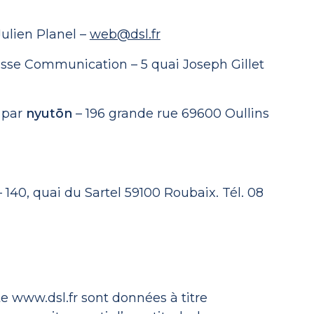
Julien Planel –
web@dsl.fr
sse Communication – 5 quai Joseph Gillet
u par
nyutōn
– 196 grande rue 69600 Oullins
140, quai du Sartel 59100 Roubaix. Tél. 08
te www.dsl.fr sont données à titre