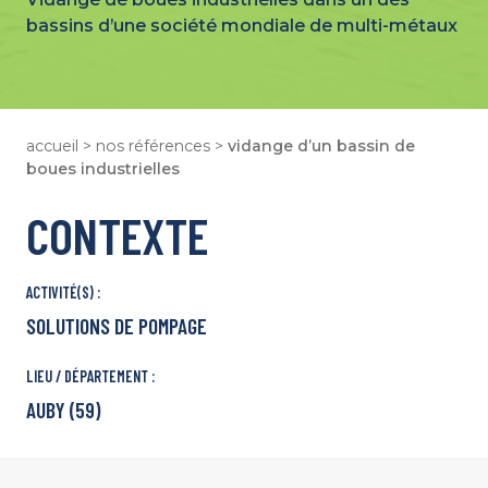
Strasbourg
bassins d’une société mondiale de multi-métaux
Tours
Lille
Bordeaux
Notre Plaquette
accueil
>
nos références
>
vidange d’un bassin de
Qui Sommes-Nous ?
boues industrielles
Des Métiers Pour Tous
Notre École de Formation
CONTEXTE
Nous Rejoindre
ACTIVITÉ(S) :
SOLUTIONS DE POMPAGE
LIEU / DÉPARTEMENT :
AUBY (59)