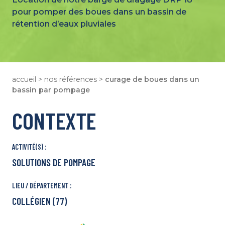
Strasbourg
pour pomper des boues dans un bassin de
Tours
rétention d’eaux pluviales
Lille
Bordeaux
Notre Plaquette
Qui Sommes-Nous ?
accueil
>
nos références
>
curage de boues dans un
Des Métiers Pour Tous
bassin par pompage
Notre École de Formation
CONTEXTE
Nous Rejoindre
ACTIVITÉ(S) :
SOLUTIONS DE POMPAGE
LIEU / DÉPARTEMENT :
COLLÉGIEN (77)