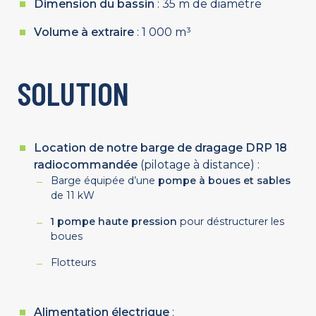
Dimension du bassin
: 35 m de diamètre
Volume à extraire
: 1 000 m³
SOLUTION
Location de notre barge de dragage DRP 18
radiocommandée
(pilotage à distance) :
Barge équipée d’une
pompe à boues et sables
de 11 kW
1 pompe haute pression
pour déstructurer les
boues
Flotteurs
Alimentation électrique
: