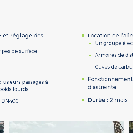
e et réglage
des
Location de l’ali
Un
groupe élec
pes de surface
Armoires de dis
Cuves de carbu
Fonctionnement 2
plusieurs passages à
d’astreinte
poids lourds
Durée :
2 mois
nt DN400