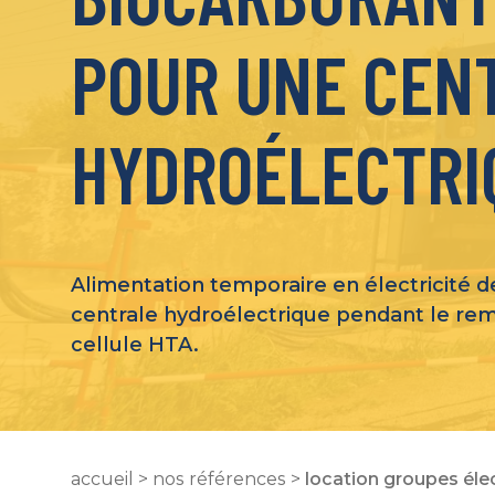
POUR UNE CEN
HYDROÉLECTRI
Alimentation temporaire en électricité de
centrale hydroélectrique pendant le r
cellule HTA.
accueil
>
nos références
>
location groupes éle