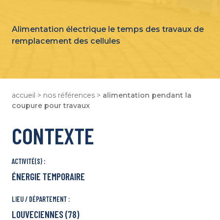
Strasbourg
Tours
Alimentation électrique le temps des travaux de
Lille
remplacement des cellules
Bordeaux
Notre Plaquette
Qui Sommes-Nous ?
Des Métiers Pour Tous
accueil
>
nos références
>
alimentation pendant la
Notre École de Formation
coupure pour travaux
Nous Rejoindre
CONTEXTE
ACTIVITÉ(S) :
ÉNERGIE TEMPORAIRE
LIEU / DÉPARTEMENT :
LOUVECIENNES (78)