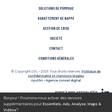
SOLUTIONS DE POMPAGE
RABATTEMENT DE NAPPE
GESTION DE CRISE
SOCIÉTÉ
CONTACT
CONDITIONS GÉNÉRALES
© Copyright DSL – 2025. Tous droits réservés.
Politique de
confidentialité et mentions légales
nyutōn – Agence conseil digital
SUIVEZ NOS ACTUALITÉS
Bonjour ! Pourrions-nous activer des services
DÉCOUVREZ NOS CHANTIERS
supplémentaires pour
Essentiels, Ads, Analyse, Maps &
Vidéos
?