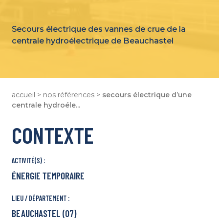
Strasbourg
Tours
Secours électrique des vannes de crue de la
Lille
centrale hydroélectrique de Beauchastel
Bordeaux
Notre Plaquette
Qui Sommes-Nous ?
Des Métiers Pour Tous
accueil
>
nos références
>
secours électrique d’une
Notre École de Formation
centrale hydroéle...
Nous Rejoindre
CONTEXTE
ACTIVITÉ(S) :
ÉNERGIE TEMPORAIRE
LIEU / DÉPARTEMENT :
BEAUCHASTEL (07)