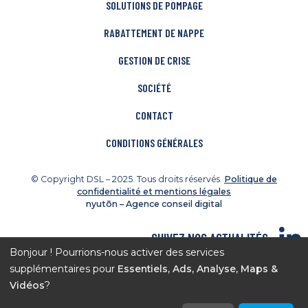
SOLUTIONS DE POMPAGE
RABATTEMENT DE NAPPE
GESTION DE CRISE
SOCIÉTÉ
CONTACT
CONDITIONS GÉNÉRALES
© Copyright DSL – 2025. Tous droits réservés.
Politique de
confidentialité et mentions légales
nyutōn – Agence conseil digital
SUIVEZ NOS ACTUALITÉS
Bonjour ! Pourrions-nous activer des services
DÉCOUVREZ NOS CHANTIERS
supplémentaires pour
Essentiels, Ads, Analyse, Maps &
Vidéos
?
INSTAGRAM