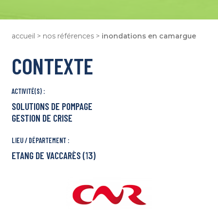
Strasbourg
Tours
Lille
accueil
>
nos références
>
inondations en camargue
Bordeaux
CONTEXTE
Notre Plaquette
Qui Sommes-Nous ?
Des Métiers Pour Tous
ACTIVITÉ(S) :
Notre École de Formation
SOLUTIONS DE POMPAGE
Nous Rejoindre
GESTION DE CRISE
LIEU / DÉPARTEMENT :
ETANG DE VACCARÈS (13)